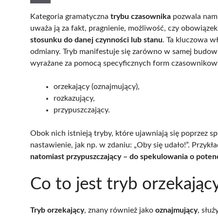
Kategoria gramatyczna
trybu czasownika
pozwala nam 
uważa ją za fakt, pragnienie, możliwość, czy obowiązek
stosunku do danej czynności lub stanu
. Ta kluczowa w
odmiany. Tryb manifestuje się zarówno w samej budowi
wyrażane za pomocą specyficznych form czasownikowyc
orzekający (oznajmujący),
rozkazujący,
przypuszczający.
Obok nich istnieją tryby, które ujawniają się poprzez 
nastawienie, jak np. w zdaniu: „Oby się udało!”. Przyk
natomiast przypuszczający – do spekulowania o poten
Co to jest tryb orzekając
Tryb orzekający
, znany również jako
oznajmujący
, słu