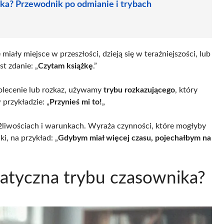
ika? Przewodnik po odmianie i trybach
miały miejsce w przeszłości, dzieją się w teraźniejszości, lub
t zdanie: „
Czytam książkę
.”
olecenie lub rozkaz, używamy
trybu rozkazującego
, który
 przykładzie: „
Przynieś mi to!
„
iwościach i warunkach. Wyraża czynności, które mogłyby
i, na przykład: „
Gdybym miał więcej czasu, pojechałbym na
matyczna trybu czasownika?