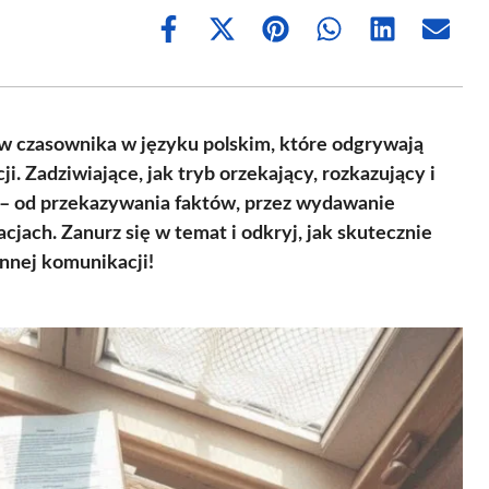
Share
Share
Share
Share
Share
Share
on
on
on
on
on
on
Facebook
X
Pinterest
WhatsApp
LinkedIn
Email
(Twitter)
w czasownika w języku polskim, które odgrywają
i. Zadziwiające, jak tryb orzekający, rozkazujący i
 – od przekazywania faktów, przez wydawanie
cjach. Zanurz się w temat i odkryj, jak skutecznie
nnej komunikacji!