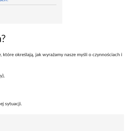
a?
 które określają, jak wyrażamy nasze myśli o czynnościach i
y),
j sytuacji.