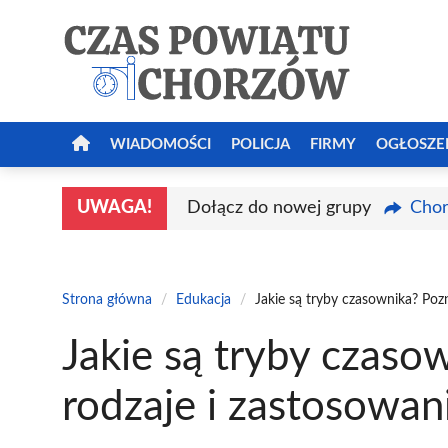
Przejdź
do
treści
WIADOMOŚCI
POLICJA
FIRMY
OGŁOSZE
UWAGA!
Dołącz do nowej grupy
Chor
Strona główna
/
Edukacja
/
Jakie są tryby czasownika? Pozn
Jakie są tryby czaso
rodzaje i zastosowan