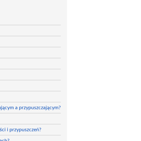
zującym a przypuszczającym?
ci i przypuszczeń?
bach?