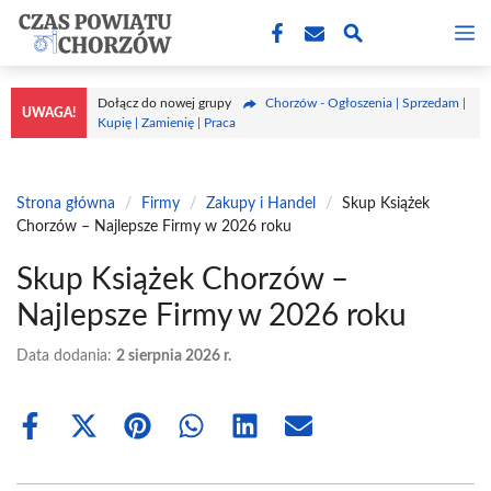
Przejdź
M
do
treści
Dołącz do nowej grupy
Chorzów - Ogłoszenia | Sprzedam |
UWAGA!
Kupię | Zamienię | Praca
Strona główna
/
Firmy
/
Zakupy i Handel
/
Skup Książek
Chorzów – Najlepsze Firmy w 2026 roku
Skup Książek Chorzów –
Najlepsze Firmy w 2026 roku
Data dodania:
2 sierpnia 2026 r.
Share
Share
Share
Share
Share
Share
on
on
on
on
on
on
Facebook
X
Pinterest
WhatsApp
LinkedIn
Email
(Twitter)