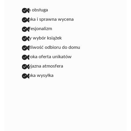
miła obsługa
szybka i sprawna wycena
profesjonalizm
duży wybór książek
możliwość odbioru do domu
szeroka oferta unikatów
przyjazna atmosfera
szybka wysyłka