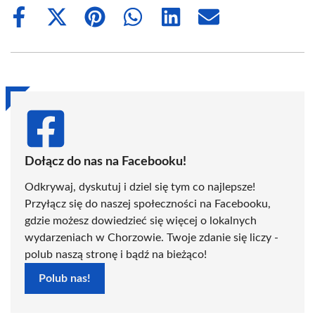
Share
Share
Share
Share
Share
Share
on
on
on
on
on
on
Facebook
X
Pinterest
WhatsApp
LinkedIn
Email
(Twitter)
Dołącz do nas na Facebooku!
Odkrywaj, dyskutuj i dziel się tym co najlepsze!
Przyłącz się do naszej społeczności na Facebooku,
gdzie możesz dowiedzieć się więcej o lokalnych
wydarzeniach w Chorzowie. Twoje zdanie się liczy -
polub naszą stronę i bądź na bieżąco!
Polub nas!