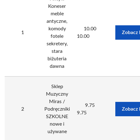
Koneser
meble
antyczne,
komody
10.00
1
Zobacz 
fotele
10.00
sekretery,
stara
biżuteria
dawna
Sklep
Muzyczny
Miras /
9.75
2
Podręczniki
Zobacz 
9.75
SZKOLNE
nowe i
używane