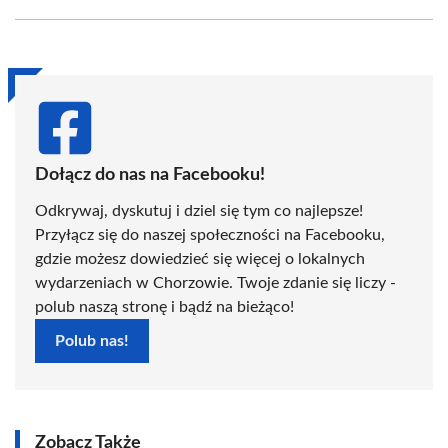
Facebook
X
Pinterest
WhatsApp
LinkedIn
Email
(Twitter)
Dołącz do nas na Facebooku!
Odkrywaj, dyskutuj i dziel się tym co najlepsze!
Przyłącz się do naszej społeczności na Facebooku,
gdzie możesz dowiedzieć się więcej o lokalnych
wydarzeniach w Chorzowie. Twoje zdanie się liczy -
polub naszą stronę i bądź na bieżąco!
Polub nas!
Zobacz Także