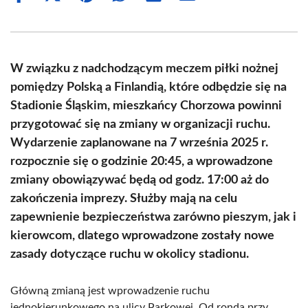
on
on
on
on
on
on
Facebook
X
Pinterest
WhatsApp
LinkedIn
Email
(Twitter)
W związku z nadchodzącym meczem piłki nożnej
pomiędzy Polską a Finlandią, które odbędzie się na
Stadionie Śląskim, mieszkańcy Chorzowa powinni
przygotować się na zmiany w organizacji ruchu.
Wydarzenie zaplanowane na 7 września 2025 r.
rozpocznie się o godzinie 20:45, a wprowadzone
zmiany obowiązywać będą od godz. 17:00 aż do
zakończenia imprezy. Służby mają na celu
zapewnienie bezpieczeństwa zarówno pieszym, jak i
kierowcom, dlatego wprowadzone zostały nowe
zasady dotyczące ruchu w okolicy stadionu.
Główną zmianą jest wprowadzenie ruchu
jednokierunkowego na ulicy Parkowej. Od ronda przy