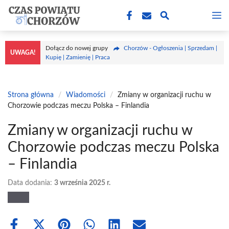
Przejdź
M
do
treści
Dołącz do nowej grupy
Chorzów - Ogłoszenia | Sprzedam |
UWAGA!
Kupię | Zamienię | Praca
Strona główna
/
Wiadomości
/
Zmiany w organizacji ruchu w
Chorzowie podczas meczu Polska – Finlandia
Zmiany w organizacji ruchu w
Chorzowie podczas meczu Polska
– Finlandia
Data dodania:
3 września 2025 r.
Share
Share
Share
Share
Share
Share