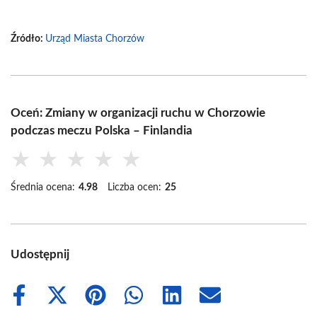
Źródło:
Urząd Miasta Chorzów
Oceń: Zmiany w organizacji ruchu w Chorzowie
podczas meczu Polska – Finlandia
★
★
★
★
★
Średnia ocena:
4.98
Liczba ocen:
25
Udostępnij
Share
Share
Share
Share
Share
Share
on
on
on
on
on
on