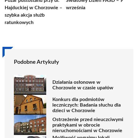
Pożar pustostanu przy ul.
Światowy Dzień FASD – 9
Hajduckiej w Chorzowie –
września
szybka akcja służb
ratunkowych
Podobne Artykuły
Działania osłonowe w
Chorzowie w czasie upałów
Konkurs dla podmiotów
leczniczych: Badania słuchu dla
dzieci w Chorzowie
Ostrzeżenie przed nieuczciwymi
praktykami w obrocie
nieruchomościami w Chorzowie
Możliwość wynajmu lokali