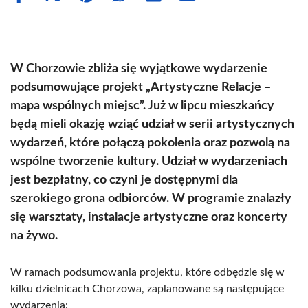
on
on
on
on
on
on
Facebook
X
Pinterest
WhatsApp
LinkedIn
Email
(Twitter)
W Chorzowie zbliża się wyjątkowe wydarzenie
podsumowujące projekt „Artystyczne Relacje –
mapa wspólnych miejsc”. Już w lipcu mieszkańcy
będą mieli okazję wziąć udział w serii artystycznych
wydarzeń, które połączą pokolenia oraz pozwolą na
wspólne tworzenie kultury. Udział w wydarzeniach
jest bezpłatny, co czyni je dostępnymi dla
szerokiego grona odbiorców. W programie znalazły
się warsztaty, instalacje artystyczne oraz koncerty
na żywo.
W ramach podsumowania projektu, które odbędzie się w
kilku dzielnicach Chorzowa, zaplanowane są następujące
wydarzenia: