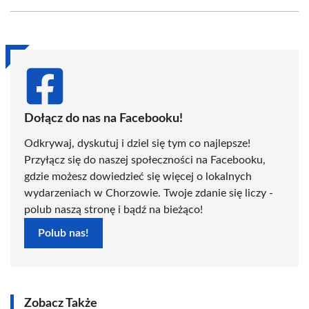
Facebook
X
Pinterest
WhatsApp
LinkedIn
Email
(Twitter)
Dołącz do nas na Facebooku!
Odkrywaj, dyskutuj i dziel się tym co najlepsze!
Przyłącz się do naszej społeczności na Facebooku,
gdzie możesz dowiedzieć się więcej o lokalnych
wydarzeniach w Chorzowie. Twoje zdanie się liczy -
polub naszą stronę i bądź na bieżąco!
Polub nas!
Zobacz Także