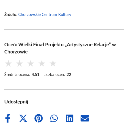
Źródło:
Chorzowskie Centrum Kultury
Oceń: Wielki Finał Projektu „Artystyczne Relacje” w
Chorzowie
★
★
★
★
★
Średnia ocena:
4.51
Liczba ocen:
22
Udostępnij
Share
Share
Share
Share
Share
Share
on
on
on
on
on
on