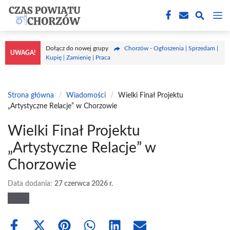
Przejdź
M
do
treści
Dołącz do nowej grupy
Chorzów - Ogłoszenia | Sprzedam |
UWAGA!
Kupię | Zamienię | Praca
Strona główna
/
Wiadomości
/
Wielki Finał Projektu
„Artystyczne Relacje” w Chorzowie
Wielki Finał Projektu
„Artystyczne Relacje” w
Chorzowie
Data dodania:
27 czerwca 2026 r.
Share
Share
Share
Share
Share
Share