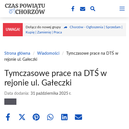
Przejdź
M
do
treści
Dołącz do nowej grupy
Chorzów - Ogłoszenia | Sprzedam |
UWAGA!
Kupię | Zamienię | Praca
Strona główna
/
Wiadomości
/
Tymczasowe prace na DTŚ w
rejonie ul. Gałeczki
Tymczasowe prace na DTŚ w
rejonie ul. Gałeczki
Data dodania:
31 października 2025 r.
Share
Share
Share
Share
Share
Share
on
on
on
on
on
on
Facebook
X
Pinterest
WhatsApp
LinkedIn
Email