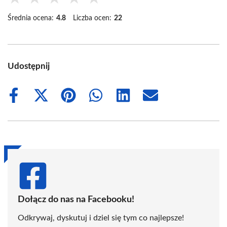
Średnia ocena:
4.8
Liczba ocen:
22
Udostępnij
Share
Share
Share
Share
Share
Share
on
on
on
on
on
on
Facebook
X
Pinterest
WhatsApp
LinkedIn
Email
(Twitter)
Dołącz do nas na Facebooku!
Odkrywaj, dyskutuj i dziel się tym co najlepsze!