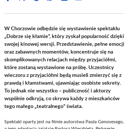
on
on
on
on
on
on
Facebook
X
Pinterest
WhatsApp
LinkedIn
Email
(Twitter)
W Chorzowie odbędzie się wystawienie spektaklu
„Dobrze się kłamie”, który zyskał popularność dzięki
swojej kinowej wersji. Przedstawienie, pełne emocji
oraz zabawnych momentów, koncentruje się na
skomplikowanych relacjach między przyjaciółmi,
które zostaną wystawione na próbę. Uczestnicy
wieczoru z przyjaciółmi będą musieli zmierzyć się z
prawdą i kłamstwami, ujawniając osobiste sekrety.
To jednak nie wszystko – publiczność i aktorzy
wspólnie odkryją, co skrywa każdy z mieszkańców
tego małego „teatralnego” świata.
Spektakl oparty jest na filmie autorstwa Paola Genovesego,
a jego adaptacją zajął się Bartosz Wierzbięta. Reżyserię