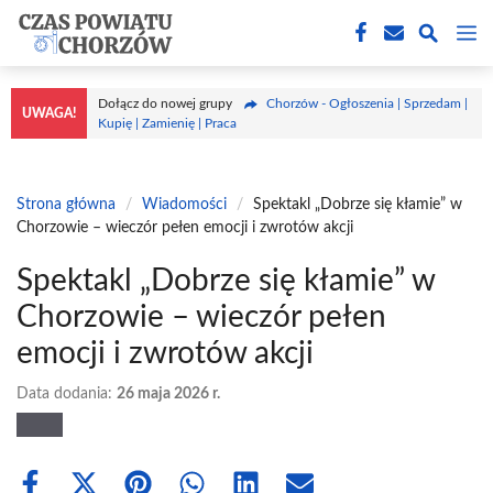
Przejdź
M
do
treści
Dołącz do nowej grupy
Chorzów - Ogłoszenia | Sprzedam |
UWAGA!
Kupię | Zamienię | Praca
Strona główna
/
Wiadomości
/
Spektakl „Dobrze się kłamie” w
Chorzowie – wieczór pełen emocji i zwrotów akcji
Spektakl „Dobrze się kłamie” w
Chorzowie – wieczór pełen
emocji i zwrotów akcji
Data dodania:
26 maja 2026 r.
Share
Share
Share
Share
Share
Share