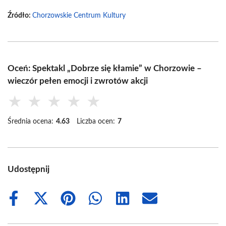
Źródło:
Chorzowskie Centrum Kultury
Oceń: Spektakl „Dobrze się kłamie” w Chorzowie –
wieczór pełen emocji i zwrotów akcji
★
★
★
★
★
Średnia ocena:
4.63
Liczba ocen:
7
Udostępnij
Share
Share
Share
Share
Share
Share
on
on
on
on
on
on
Facebook
X
Pinterest
WhatsApp
LinkedIn
Email
(Twitter)