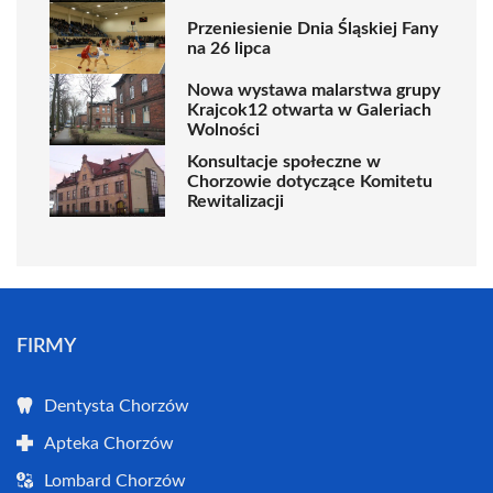
Przeniesienie Dnia Śląskiej Fany
na 26 lipca
Nowa wystawa malarstwa grupy
Krajcok12 otwarta w Galeriach
Wolności
Konsultacje społeczne w
Chorzowie dotyczące Komitetu
Rewitalizacji
FIRMY
Dentysta Chorzów
Apteka Chorzów
Lombard Chorzów