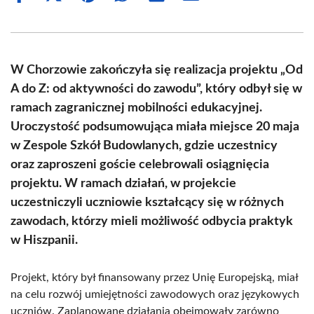
on
on
on
on
on
on
Facebook
X
Pinterest
WhatsApp
LinkedIn
Email
(Twitter)
W Chorzowie zakończyła się realizacja projektu „Od
A do Z: od aktywności do zawodu”, który odbył się w
ramach zagranicznej mobilności edukacyjnej.
Uroczystość podsumowująca miała miejsce 20 maja
w Zespole Szkół Budowlanych, gdzie uczestnicy
oraz zaproszeni goście celebrowali osiągnięcia
projektu. W ramach działań, w projekcie
uczestniczyli uczniowie kształcący się w różnych
zawodach, którzy mieli możliwość odbycia praktyk
w Hiszpanii.
Projekt, który był finansowany przez Unię Europejską, miał
na celu rozwój umiejętności zawodowych oraz językowych
uczniów. Zaplanowane działania obejmowały zarówno