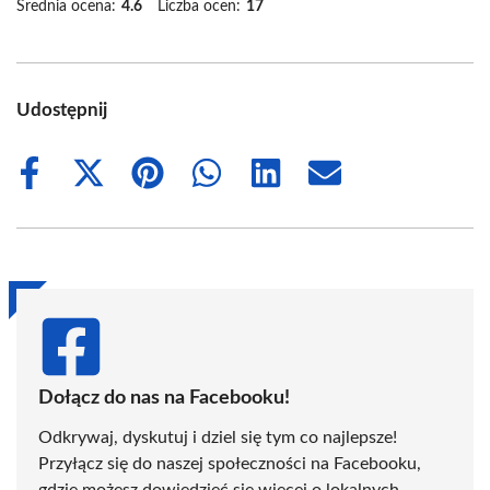
Średnia ocena:
4.6
Liczba ocen:
17
Udostępnij
Share
Share
Share
Share
Share
Share
on
on
on
on
on
on
Facebook
X
Pinterest
WhatsApp
LinkedIn
Email
(Twitter)
Dołącz do nas na Facebooku!
Odkrywaj, dyskutuj i dziel się tym co najlepsze!
Przyłącz się do naszej społeczności na Facebooku,