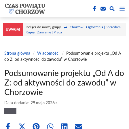
Przejdź
M
do
treści
Dołącz do nowej grupy
Chorzów - Ogłoszenia | Sprzedam |
UWAGA!
Kupię | Zamienię | Praca
Strona główna
/
Wiadomości
/
Podsumowanie projektu „Od A
do Z: od aktywności do zawodu” w Chorzowie
Podsumowanie projektu „Od A do
Z: od aktywności do zawodu” w
Chorzowie
Data dodania:
29 maja 2026 r.
Share
Share
Share
Share
Share
Share