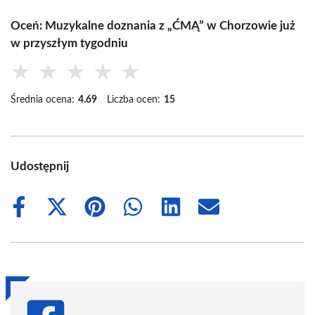
Oceń: Muzykalne doznania z „ĆMĄ” w Chorzowie już
w przyszłym tygodniu
★
★
★
★
★
Średnia ocena:
4.69
Liczba ocen:
15
Udostępnij
Share
Share
Share
Share
Share
Share
on
on
on
on
on
on
Facebook
X
Pinterest
WhatsApp
LinkedIn
Email
(Twitter)