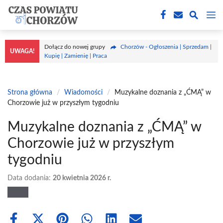
Przejdź
M
do
treści
Dołącz do nowej grupy
Chorzów - Ogłoszenia | Sprzedam |
UWAGA!
Kupię | Zamienię | Praca
Strona główna
/
Wiadomości
/
Muzykalne doznania z „ĆMĄ” w
Chorzowie już w przyszłym tygodniu
Muzykalne doznania z „ĆMĄ” w
Chorzowie już w przyszłym
tygodniu
Data dodania:
20 kwietnia 2026 r.
Share
Share
Share
Share
Share
Share