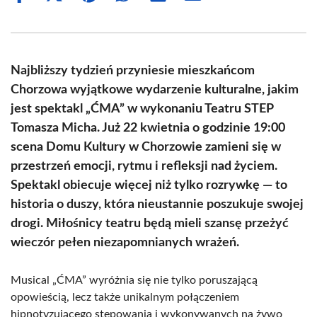
on
on
on
on
on
on
Facebook
X
Pinterest
WhatsApp
LinkedIn
Email
(Twitter)
Najbliższy tydzień przyniesie mieszkańcom
Chorzowa wyjątkowe wydarzenie kulturalne, jakim
jest spektakl „ĆMA” w wykonaniu Teatru STEP
Tomasza Micha. Już 22 kwietnia o godzinie 19:00
scena Domu Kultury w Chorzowie zamieni się w
przestrzeń emocji, rytmu i refleksji nad życiem.
Spektakl obiecuje więcej niż tylko rozrywkę — to
historia o duszy, która nieustannie poszukuje swojej
drogi. Miłośnicy teatru będą mieli szansę przeżyć
wieczór pełen niezapomnianych wrażeń.
Musical „ĆMA” wyróżnia się nie tylko poruszającą
opowieścią, lecz także unikalnym połączeniem
hipnotyzującego stepowania i wykonywanych na żywo