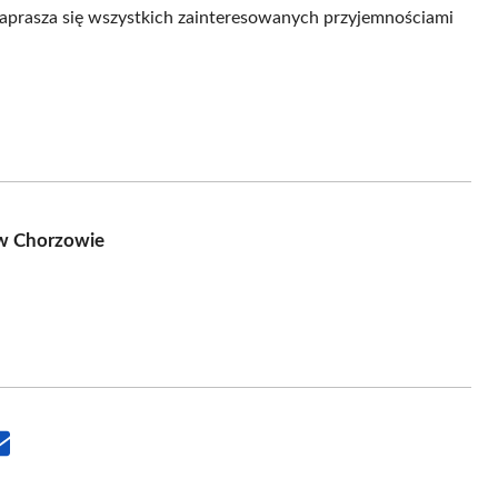
e zaprasza się wszystkich zainteresowanych przyjemnościami
w Chorzowie
Share
on
Email