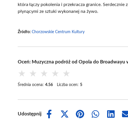
która łączy pokolenia i przekracza granice. Serdeczni
płynącymi ze sztuki wykonanej na żywo.
Źródło:
Chorzowskie Centrum Kultury
Oceń: Muzyczna podróż od Opola do Broadwayu 
★
★
★
★
★
Średnia ocena:
4.56
Liczba ocen:
5
Udostępnij
Share
Share
Share
Share
Share
on
on
on
on
on
Facebook
X
Pinterest
WhatsApp
LinkedIn