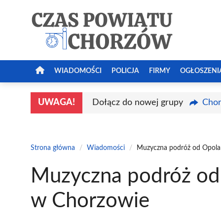
Przejdź
do
treści
WIADOMOŚCI
POLICJA
FIRMY
OGŁOSZENI
UWAGA!
Dołącz do nowej grupy
Chor
Strona główna
/
Wiadomości
/
Muzyczna podróż od Opola
Muzyczna podróż od
w Chorzowie