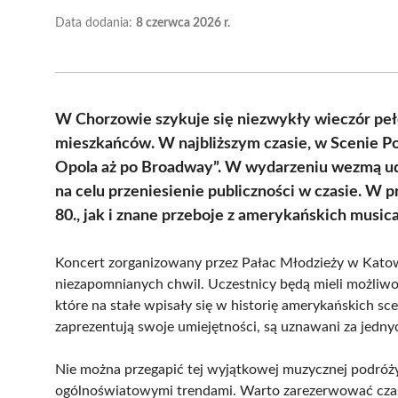
Data dodania:
8 czerwca 2026 r.
W Chorzowie szykuje się niezwykły wieczór peł
mieszkańców. W najbliższym czasie, w Scenie P
Opola aż po Broadway”. W wydarzeniu wezmą udzi
na celu przeniesienie publiczności w czasie. W p
80., jak i znane przeboje z amerykańskich musical
Koncert zorganizowany przez Pałac Młodzieży w Katow
niezapomnianych chwil. Uczestnicy będą mieli możliwoś
które na stałe wpisały się w historię amerykańskich s
zaprezentują swoje umiejętności, są uznawani za jednyc
Nie można przegapić tej wyjątkowej muzycznej podróży,
ogólnoświatowymi trendami. Warto zarezerwować czas 