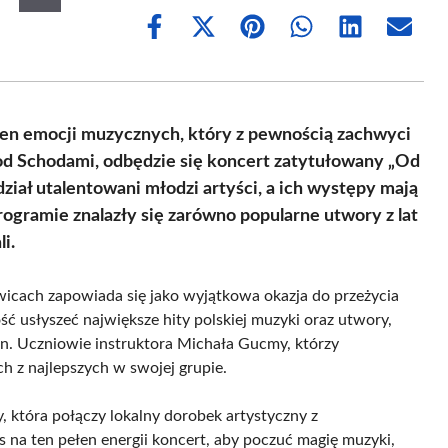
Share
Share
Share
Share
Share
Share
on
on
on
on
on
on
Facebook
X
Pinterest
WhatsApp
LinkedIn
Email
(Twitter)
en emocji muzycznych, który z pewnością zachwyci
od Schodami, odbędzie się koncert zatytułowany „Od
ał utalentowani młodzi artyści, a ich występy mają
rogramie znalazły się zarówno popularne utwory z lat
i.
icach zapowiada się jako wyjątkowa okazja do przeżycia
ć usłyszeć największe hity polskiej muzyki oraz utwory,
cen. Uczniowie instruktora Michała Gucmy, którzy
h z najlepszych w swojej grupie.
 która połączy lokalny dorobek artystyczny z
na ten pełen energii koncert, aby poczuć magię muzyki,