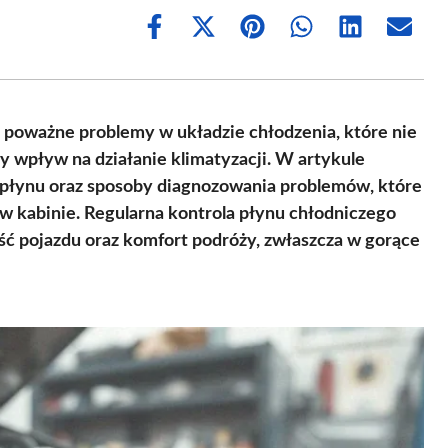
Share
Share
Share
Share
Share
Share
on
on
on
on
on
on
Facebook
X
Pinterest
WhatsApp
LinkedIn
Email
(Twitter)
poważne problemy w układzie chłodzenia, które nie
tny wpływ na działanie klimatyzacji. W artykule
płynu oraz sposoby diagnozowania problemów, które
 kabinie. Regularna kontrola płynu chłodniczego
 pojazdu oraz komfort podróży, zwłaszcza w gorące