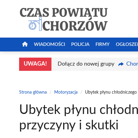
Przejdź
do
treści
WIADOMOŚCI
POLICJA
FIRMY
OGŁOSZE
UWAGA!
Dołącz do nowej grupy
Chor
Strona główna
/
Motoryzacja
/
Ubytek płynu chłodniczego a
Ubytek płynu chłodni
przyczyny i skutki