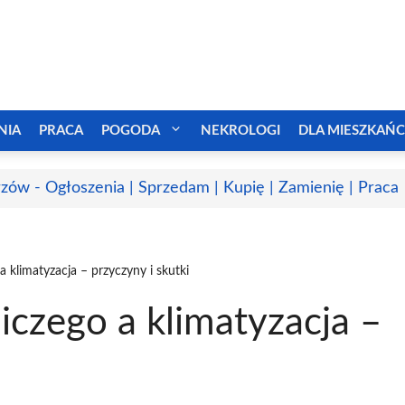
NIA
PRACA
POGODA
NEKROLOGI
DLA MIESZKAŃ
zów - Ogłoszenia | Sprzedam | Kupię | Zamienię | Praca
 klimatyzacja – przyczyny i skutki
czego a klimatyzacja –