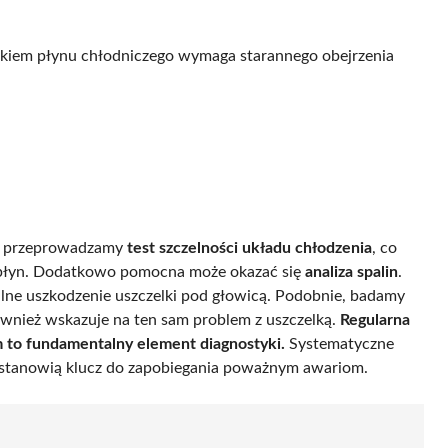
tkiem płynu chłodniczego wymaga starannego obejrzenia
ie przeprowadzamy
test szczelności układu chłodzenia
, co
ię płyn. Dodatkowo pomocna może okazać się
analiza spalin
.
lne uszkodzenie uszczelki pod głowicą. Podobnie, badamy
ównież wskazuje na ten sam problem z uszczelką.
Regularna
to fundamentalny element diagnostyki.
Systematyczne
ki stanowią klucz do zapobiegania poważnym awariom.