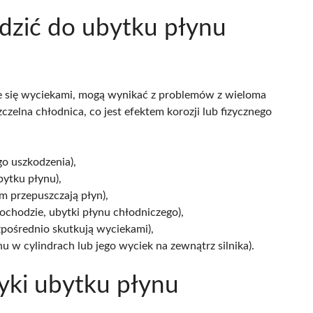
dzić do ubytku płynu
ce się wyciekami, mogą wynikać z problemów z wieloma
zelna chłodnica, co jest efektem korozji lub fizycznego
go uszkodzenia),
ytku płynu),
m przepuszczają płyn),
chodzie, ubytki płynu chłodniczego),
zpośrednio skutkują wyciekami),
u w cylindrach lub jego wyciek na zewnątrz silnika).
yki ubytku płynu