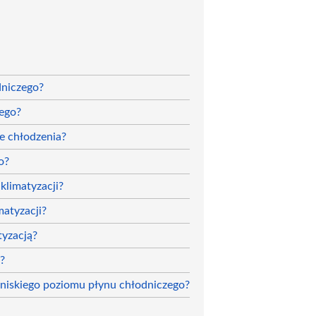
dniczego?
zego?
e chłodzenia?
o?
klimatyzacji?
matyzacji?
tyzacją?
?
 niskiego poziomu płynu chłodniczego?