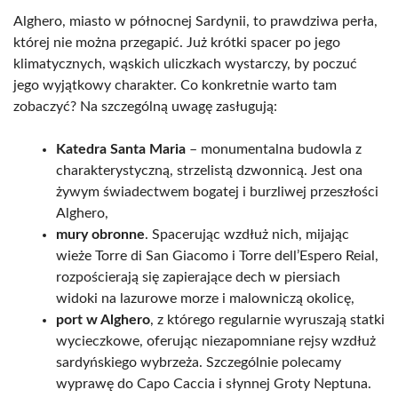
Alghero, miasto w północnej Sardynii, to prawdziwa perła,
której nie można przegapić. Już krótki spacer po jego
klimatycznych, wąskich uliczkach wystarczy, by poczuć
jego wyjątkowy charakter. Co konkretnie warto tam
zobaczyć? Na szczególną uwagę zasługują:
Katedra Santa Maria
– monumentalna budowla z
charakterystyczną, strzelistą dzwonnicą. Jest ona
żywym świadectwem bogatej i burzliwej przeszłości
Alghero,
mury obronne
. Spacerując wzdłuż nich, mijając
wieże Torre di San Giacomo i Torre dell’Espero Reial,
rozpościerają się zapierające dech w piersiach
widoki na lazurowe morze i malowniczą okolicę,
port w Alghero
, z którego regularnie wyruszają statki
wycieczkowe, oferując niezapomniane rejsy wzdłuż
sardyńskiego wybrzeża. Szczególnie polecamy
wyprawę do Capo Caccia i słynnej Groty Neptuna.