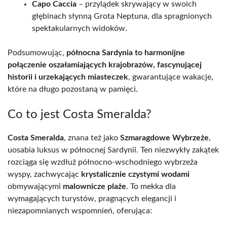
Capo Caccia
– przylądek skrywający w swoich
głębinach słynną Grota Neptuna, dla spragnionych
spektakularnych widoków.
Podsumowując,
północna Sardynia to harmonijne
połączenie oszałamiających krajobrazów, fascynującej
historii i urzekających miasteczek
, gwarantujące wakacje,
które na długo pozostaną w pamięci.
Co to jest Costa Smeralda?
Costa Smeralda
, znana też jako
Szmaragdowe Wybrzeże
,
uosabia luksus w północnej Sardynii. Ten niezwykły zakątek
rozciąga się wzdłuż północno-wschodniego wybrzeża
wyspy, zachwycając
krystalicznie czystymi wodami
obmywającymi
malownicze plaże
. To mekka dla
wymagających turystów, pragnących elegancji i
niezapomnianych wspomnień, oferująca: