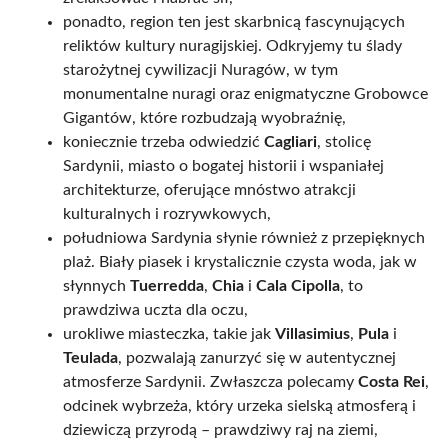
ponadto, region ten jest skarbnicą fascynujących
reliktów kultury nuragijskiej. Odkryjemy tu ślady
starożytnej cywilizacji Nuragów, w tym
monumentalne nuragi oraz enigmatyczne Grobowce
Gigantów, które rozbudzają wyobraźnię,
koniecznie trzeba odwiedzić
Cagliari
, stolicę
Sardynii, miasto o bogatej historii i wspaniałej
architekturze, oferujące mnóstwo atrakcji
kulturalnych i rozrywkowych,
południowa Sardynia słynie również z przepięknych
plaż. Biały piasek i krystalicznie czysta woda, jak w
słynnych
Tuerredda
,
Chia
i
Cala Cipolla
, to
prawdziwa uczta dla oczu,
urokliwe miasteczka, takie jak
Villasimius
,
Pula
i
Teulada
, pozwalają zanurzyć się w autentycznej
atmosferze Sardynii. Zwłaszcza polecamy
Costa Rei
,
odcinek wybrzeża, który urzeka sielską atmosferą i
dziewiczą przyrodą – prawdziwy raj na ziemi,