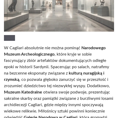
W Cagliari absolutnie nie można pominąć
Narodowego
Muzeum Archeologicznego
, które kryje w sobie
fascynujący zbiór artefaktów dokumentujących odległe
epoki w historii Sardynii. Spacerując po salach, natrafimy
na bezcenne eksponaty związane z
kulturą nuragijską i
rzymską
, co pozwala głęboko zanurzyć się w przeszłość i
zrozumieć dziedzictwo tej niezwykłej wyspy. Dodatkowo,
Muzeum Katedralne
otwiera swoje podwoje, prezentując
sakralne skarby oraz pamiątki związane z burzliwymi losami
archidiecezji Cagliari, gdzie między innymi spoczywają
wiekowe relikwie. Miłośnicy sztuki powinni koniecznie
odwiedzić
Galerię Narodową w Cagliari
, która gromadzi