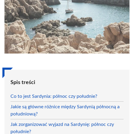
Spis treści
Co to jest Sardynia: północ czy południe?
Jakie są główne różnice między Sardynią północną a
południową?
Jak zorganizować wyjazd na Sardynię: północ czy
południe?