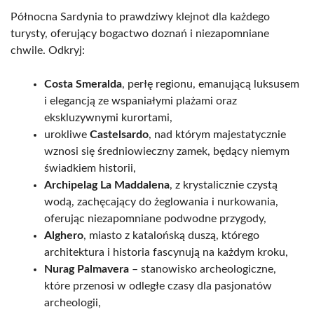
Północna Sardynia to prawdziwy klejnot dla każdego
turysty, oferujący bogactwo doznań i niezapomniane
chwile. Odkryj:
Costa Smeralda
, perłę regionu, emanującą luksusem
i elegancją ze wspaniałymi plażami oraz
ekskluzywnymi kurortami,
urokliwe
Castelsardo
, nad którym majestatycznie
wznosi się średniowieczny zamek, będący niemym
świadkiem historii,
Archipelag La Maddalena
, z krystalicznie czystą
wodą, zachęcający do żeglowania i nurkowania,
oferując niezapomniane podwodne przygody,
Alghero
, miasto z katalońską duszą, którego
architektura i historia fascynują na każdym kroku,
Nurag Palmavera
– stanowisko archeologiczne,
które przenosi w odległe czasy dla pasjonatów
archeologii,