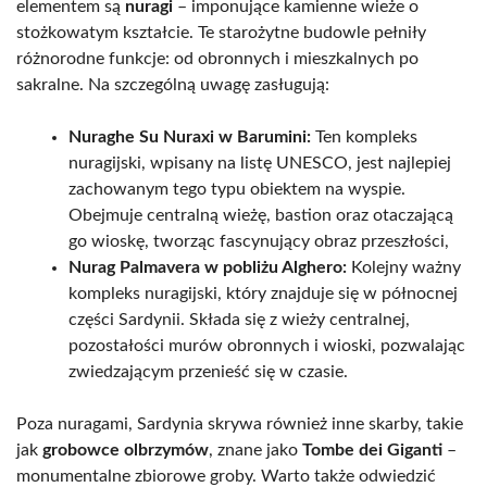
elementem są
nuragi
– imponujące kamienne wieże o
stożkowatym kształcie. Te starożytne budowle pełniły
różnorodne funkcje: od obronnych i mieszkalnych po
sakralne. Na szczególną uwagę zasługują:
Nuraghe Su Nuraxi w Barumini:
Ten kompleks
nuragijski, wpisany na listę UNESCO, jest najlepiej
zachowanym tego typu obiektem na wyspie.
Obejmuje centralną wieżę, bastion oraz otaczającą
go wioskę, tworząc fascynujący obraz przeszłości,
Nurag Palmavera w pobliżu Alghero:
Kolejny ważny
kompleks nuragijski, który znajduje się w północnej
części Sardynii. Składa się z wieży centralnej,
pozostałości murów obronnych i wioski, pozwalając
zwiedzającym przenieść się w czasie.
Poza nuragami, Sardynia skrywa również inne skarby, takie
jak
grobowce olbrzymów
, znane jako
Tombe dei Giganti
–
monumentalne zbiorowe groby. Warto także odwiedzić