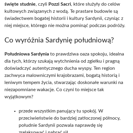
święte studnie
, czyli
Pozzi Sacri
, które służyły do celów
kultowych związanych z wodą. Te prastare budowle są
świadectwem bogatej historii i kultury Sardynii, czyniąc z
niej miejsce, którego nie można pominąć podczas podróży.
Co wyróżnia Sardynię południową?
Południowa Sardynia
to prawdziwa oaza spokoju, idealna
dla tych, którzy szukają wytchnienia od zgiełku i pragną
doświadczyć autentycznego ducha wyspy. Ten region
zachwyca malowniczymi krajobrazami, bogatą historią i
leniwym tempem życia, stwarzając doskonałe warunki na
niezapomniane wakacje. Co czyni to miejsce tak
wyjątkowym?
przede wszystkim panujący tu spokój. W
przeciwieństwie do bardziej zatłoczonej północy,
południe Sardynii pozwala naprawdę się
zrelaksować i nabrać sił,