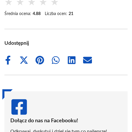
★
★
★
★
★
Średnia ocena:
4.88
Liczba ocen:
21
Udostępnij
Share
Share
Share
Share
Share
Share
on
on
on
on
on
on
Facebook
X
Pinterest
WhatsApp
LinkedIn
Email
(Twitter)
Dołącz do nas na Facebooku!
Odkrywaj, dyskutuj i dziel się tym co najlepsze!