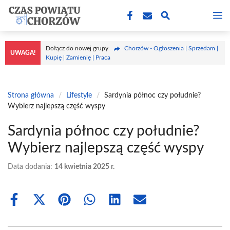
Przejdź
M
do
treści
Dołącz do nowej grupy
Chorzów - Ogłoszenia | Sprzedam |
UWAGA!
Kupię | Zamienię | Praca
Strona główna
/
Lifestyle
/
Sardynia północ czy południe?
Wybierz najlepszą część wyspy
Sardynia północ czy południe?
Wybierz najlepszą część wyspy
Data dodania:
14 kwietnia 2025 r.
Share
Share
Share
Share
Share
Share
on
on
on
on
on
on
Facebook
X
Pinterest
WhatsApp
LinkedIn
Email
(Twitter)