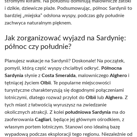
stromymi klifami. Na południu dominują malownicze zatoki
i dzikie, dziewicze plaże. Podsumowując, północ Sardynii to
bardziej „miejska” odsłona wyspy, podczas gdy południe
zachwyca naturalnym pięknem.
Jak zorganizować wyjazd na Sardynię:
północ czy południe?
Planujesz wakacje na Sardynii? Doskonale! Na początek,
pomyśl, którą część wyspy chciałbyś odkryć.
Północna
Sardynia
słynie z
Costa Smeralda
, malowniczego
Alghero
i
tętniącej życiem
Olbii
. Te popularne miejscowości
turystyczne charakteryzują się dogodnymi połączeniami
lotniczymi, dlatego rozważ przylot do
Olbii
lub
Alghero
. Z
tych miast z łatwością wyruszysz na zwiedzanie
okolicznych atrakcji. Z kolei
południowa Sardynia
ma do
zaoferowania
Cagliari
, będące jej głównym ośrodkiem, z
własnym portem lotniczym. Stanowi ono idealną bazę
wypadową podczas eksploracji tego regionu. Niezależnie od