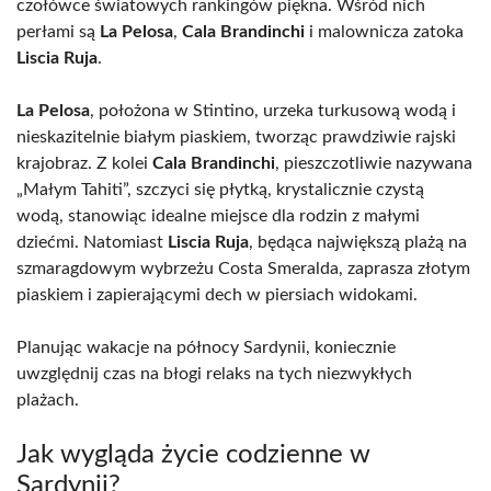
czołówce światowych rankingów piękna. Wśród nich
perłami są
La Pelosa
,
Cala Brandinchi
i malownicza zatoka
Liscia Ruja
.
La Pelosa
, położona w Stintino, urzeka turkusową wodą i
nieskazitelnie białym piaskiem, tworząc prawdziwie rajski
krajobraz. Z kolei
Cala Brandinchi
, pieszczotliwie nazywana
„Małym Tahiti”, szczyci się płytką, krystalicznie czystą
wodą, stanowiąc idealne miejsce dla rodzin z małymi
dziećmi. Natomiast
Liscia Ruja
, będąca największą plażą na
szmaragdowym wybrzeżu Costa Smeralda, zaprasza złotym
piaskiem i zapierającymi dech w piersiach widokami.
Planując wakacje na północy Sardynii, koniecznie
uwzględnij czas na błogi relaks na tych niezwykłych
plażach.
Jak wygląda życie codzienne w
Sardynii?