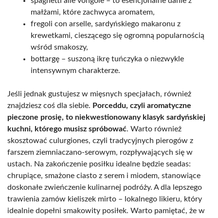
spaghetti alle vongole – to esencjonalne danie z
małżami, które zachwyca aromatem,
fregoli con arselle, sardyńskiego makaronu z
krewetkami, cieszącego się ogromną popularnością
wśród smakoszy,
bottargę – suszoną ikrę tuńczyka o niezwykle
intensywnym charakterze.
Jeśli jednak gustujesz w mięsnych specjałach, również
znajdziesz coś dla siebie.
Porceddu, czyli aromatyczne
pieczone prosię, to niekwestionowany klasyk sardyńskiej
kuchni, którego musisz spróbować
. Warto również
skosztować culurgiones, czyli tradycyjnych pierogów z
farszem ziemniaczano-serowym, rozpływających się w
ustach. Na zakończenie posiłku idealne będzie seadas:
chrupiące, smażone ciasto z serem i miodem, stanowiące
doskonałe zwieńczenie kulinarnej podróży. A dla lepszego
trawienia zamów kieliszek mirto – lokalnego likieru, który
idealnie dopełni smakowity posiłek. Warto pamiętać, że w