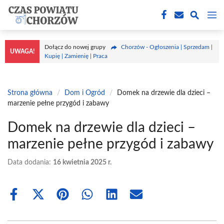
Przejdź
M
do
treści
Dołącz do nowej grupy
Chorzów - Ogłoszenia | Sprzedam |
UWAGA!
Kupię | Zamienię | Praca
Strona główna
/
Dom i Ogród
/
Domek na drzewie dla dzieci –
marzenie pełne przygód i zabawy
Domek na drzewie dla dzieci –
marzenie pełne przygód i zabawy
Data dodania:
16 kwietnia 2025 r.
Share
Share
Share
Share
Share
Share
on
on
on
on
on
on
Facebook
X
Pinterest
WhatsApp
LinkedIn
Email
(Twitter)