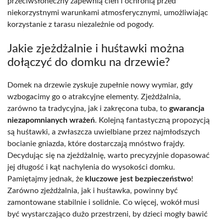
przeciwsłoneczny zapewnią cień i ochronią przed
niekorzystnymi warunkami atmosferycznymi, umożliwiając
korzystanie z tarasu niezależnie od pogody.
Jakie zjeżdżalnie i huśtawki można
dołączyć do domku na drzewie?
Domek na drzewie zyskuje zupełnie nowy wymiar, gdy
wzbogacimy go o atrakcyjne elementy. Zjeżdżalnia,
zarówno ta tradycyjna, jak i zakręcona tuba, to
gwarancja
niezapomnianych wrażeń
. Kolejną fantastyczną propozycją
są huśtawki, a zwłaszcza uwielbiane przez najmłodszych
bocianie gniazda, które dostarczają mnóstwo frajdy.
Decydując się na zjeżdżalnię, warto precyzyjnie dopasować
jej długość i kąt nachylenia do wysokości domku.
Pamiętajmy jednak, że
kluczowe jest bezpieczeństwo
!
Zarówno zjeżdżalnia, jak i huśtawka, powinny być
zamontowane stabilnie i solidnie. Co więcej, wokół musi
być wystarczająco dużo przestrzeni, by dzieci mogły bawić