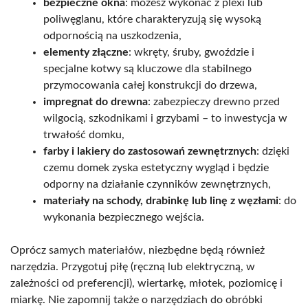
bezpieczne okna
: możesz wykonać z plexi lub
poliwęglanu, które charakteryzują się wysoką
odpornością na uszkodzenia,
elementy złączne
: wkręty, śruby, gwoździe i
specjalne kotwy są kluczowe dla stabilnego
przymocowania całej konstrukcji do drzewa,
impregnat do drewna
: zabezpieczy drewno przed
wilgocią, szkodnikami i grzybami – to inwestycja w
trwałość domku,
farby i lakiery do zastosowań zewnętrznych
: dzięki
czemu domek zyska estetyczny wygląd i będzie
odporny na działanie czynników zewnętrznych,
materiały na schody, drabinkę lub linę z węzłami
: do
wykonania bezpiecznego wejścia.
Oprócz samych materiałów, niezbędne będą również
narzędzia. Przygotuj piłę (ręczną lub elektryczną, w
zależności od preferencji), wiertarkę, młotek, poziomicę i
miarkę. Nie zapomnij także o narzędziach do obróbki