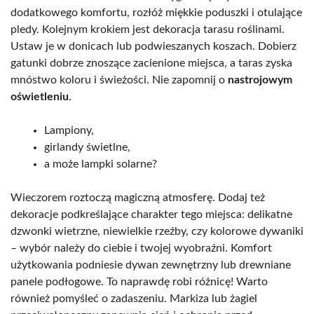
dodatkowego komfortu, rozłóż miękkie poduszki i otulające
pledy. Kolejnym krokiem jest dekoracja tarasu roślinami.
Ustaw je w donicach lub podwieszanych koszach. Dobierz
gatunki dobrze znoszące zacienione miejsca, a taras zyska
mnóstwo koloru i świeżości. Nie zapomnij o
nastrojowym
oświetleniu
.
Lampiony,
girlandy świetlne,
a może lampki solarne?
Wieczorem roztoczą magiczną atmosferę. Dodaj też
dekoracje podkreślające charakter tego miejsca: delikatne
dzwonki wietrzne, niewielkie rzeźby, czy kolorowe dywaniki
– wybór należy do ciebie i twojej wyobraźni. Komfort
użytkowania podniesie dywan zewnętrzny lub drewniane
panele podłogowe. To naprawdę robi różnicę! Warto
również pomyśleć o zadaszeniu. Markiza lub żagiel