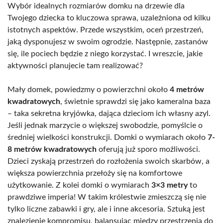
Wybór idealnych rozmiarów domku na drzewie dla
Twojego dziecka to kluczowa sprawa, uzależniona od kilku
istotnych aspektów. Przede wszystkim, oceń przestrzeń,
jaką dysponujesz w swoim ogrodzie. Następnie, zastanów
się, ile pociech będzie z niego korzystać. I wreszcie, jakie
aktywności planujecie tam realizować?
Mały domek, powiedzmy o powierzchni około
4 metrów
kwadratowych
, świetnie sprawdzi się jako kameralna baza
– taka sekretna kryjówka, dająca dzieciom ich własny azyl.
Jeśli jednak marzycie o większej swobodzie, pomyślcie o
średniej wielkości konstrukcji. Domki o wymiarach około
7-
8 metrów kwadratowych
oferują już sporo możliwości.
Dzieci zyskają przestrzeń do rozłożenia swoich skarbów, a
większa powierzchnia przełoży się na komfortowe
użytkowanie. Z kolei domki o wymiarach
3×3 metry
to
prawdziwe imperia! W takim królestwie zmieszczą się nie
tylko liczne zabawki i gry, ale i inne akcesoria. Sztuką jest
znalezienie kompromisu, balansując między przestrzenią do