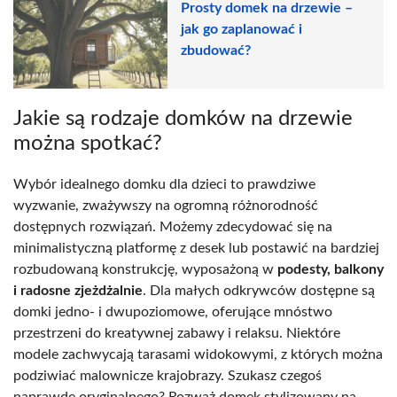
Prosty domek na drzewie –
jak go zaplanować i
zbudować?
Jakie są rodzaje domków na drzewie
można spotkać?
Wybór idealnego domku dla dzieci to prawdziwe
wyzwanie, zważywszy na ogromną różnorodność
dostępnych rozwiązań. Możemy zdecydować się na
minimalistyczną platformę z desek lub postawić na bardziej
rozbudowaną konstrukcję, wyposażoną w
podesty, balkony
i radosne zjeżdżalnie
. Dla małych odkrywców dostępne są
domki jedno- i dwupoziomowe, oferujące mnóstwo
przestrzeni do kreatywnej zabawy i relaksu. Niektóre
modele zachwycają tarasami widokowymi, z których można
podziwiać malownicze krajobrazy. Szukasz czegoś
naprawdę oryginalnego? Rozważ domek stylizowany na