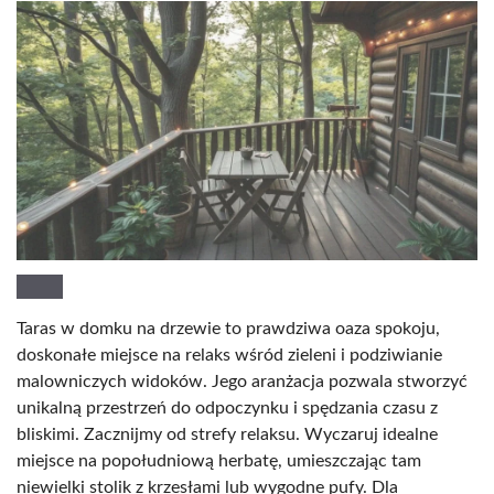
Taras w domku na drzewie to prawdziwa oaza spokoju,
doskonałe miejsce na relaks wśród zieleni i podziwianie
malowniczych widoków. Jego aranżacja pozwala stworzyć
unikalną przestrzeń do odpoczynku i spędzania czasu z
bliskimi. Zacznijmy od strefy relaksu. Wyczaruj idealne
miejsce na popołudniową herbatę, umieszczając tam
niewielki stolik z krzesłami lub wygodne pufy. Dla