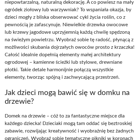
niepowtarzalną, naturalną dekorację. A co powiesz na mały
ogródek ziołowy lub warzywniak? To wspaniała okazja, by
dzieci mogły z bliska obserwować cykl życia roślin, co z
pewnością je zafascynuje. Niewielkie drzewka owocowe
lub krzewy jagodowe uprzyjemnią każdą chwilę spędzoną
na świeżym powietrzu. Wyobraź sobie tę radość, płynącą z
możliwości skubania dojrzałych owoców prosto z krzaczka!
Całość idealnie dopełnią elementy małej architektury
ogrodowej – kamienne ścieżki lub stylowe, drewniane
płotki. Takie detale harmonijnie połączą wszystkie
elementy, tworząc spójną i zachwycającą przestrzeń.
Jak dzieci mogą bawić się w domku na
drzewie?
Domek na drzewie – cóż to za fantastyczne miejsce dla
każdego dziecka! Dzieciaki mogą tam oddać się beztroskiej
zabawie, rozwijając kreatywność i wyobraźnię bez żadnych
ograniczeń. Wyobraź sobie tematyczne pikniki w koronach