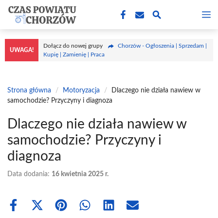
Przejdź
M
do
treści
Dołącz do nowej grupy
Chorzów - Ogłoszenia | Sprzedam |
UWAGA!
Kupię | Zamienię | Praca
Strona główna
/
Motoryzacja
/
Dlaczego nie działa nawiew w
samochodzie? Przyczyny i diagnoza
Dlaczego nie działa nawiew w
samochodzie? Przyczyny i
diagnoza
Data dodania:
16 kwietnia 2025 r.
Share
Share
Share
Share
Share
Share
on
on
on
on
on
on