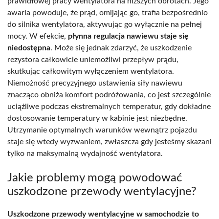
prawidłowej pracy wentylatora na niższych obrotach. Jego
awaria powoduje, że prąd, omijając go, trafia bezpośrednio
do silnika wentylatora, aktywując go wyłącznie na pełnej
mocy. W efekcie,
płynna regulacja nawiewu staje się
niedostępna
. Może się jednak zdarzyć, że uszkodzenie
rezystora całkowicie uniemożliwi przepływ prądu,
skutkując całkowitym wyłączeniem wentylatora.
Niemożność precyzyjnego ustawienia siły nawiewu
znacząco obniża komfort podróżowania, co jest szczególnie
uciążliwe podczas ekstremalnych temperatur, gdy dokładne
dostosowanie temperatury w kabinie jest niezbędne.
Utrzymanie optymalnych warunków wewnątrz pojazdu
staje się wtedy wyzwaniem, zwłaszcza gdy jesteśmy skazani
tylko na maksymalną wydajność wentylatora.
Jakie problemy mogą powodować
uszkodzone przewody wentylacyjne?
Uszkodzone przewody wentylacyjne w samochodzie to