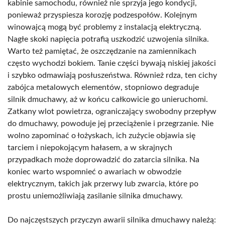
kabinie samochodu, również nie sprzyja jego kondycji,
ponieważ przyspiesza korozję podzespołów. Kolejnym
winowajcą mogą być problemy z instalacją elektryczną.
Nagłe skoki napięcia potrafią uszkodzić uzwojenia silnika.
Warto też pamiętać, że oszczędzanie na zamiennikach
często wychodzi bokiem. Tanie części bywają niskiej jakości
i szybko odmawiają posłuszeństwa. Również rdza, ten cichy
zabójca metalowych elementów, stopniowo degraduje
silnik dmuchawy, aż w końcu całkowicie go unieruchomi.
Zatkany wlot powietrza, ograniczający swobodny przepływ
do dmuchawy, powoduje jej przeciążenie i przegrzanie. Nie
wolno zapominać o łożyskach, ich zużycie objawia się
tarciem i niepokojącym hałasem, a w skrajnych
przypadkach może doprowadzić do zatarcia silnika. Na
koniec warto wspomnieć o awariach w obwodzie
elektrycznym, takich jak przerwy lub zwarcia, które po
prostu uniemożliwiają zasilanie silnika dmuchawy.
Do najczęstszych przyczyn awarii silnika dmuchawy należą: