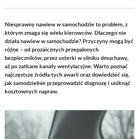
Facebook
X
Pinterest
WhatsApp
LinkedIn
Email
(Twitter)
Niesprawny nawiew w samochodzie to problem, z
którym zmaga się wielu kierowców. Dlaczego nie
działa nawiew w samochodzie? Przyczyny mogą być
różne – od prozaicznych przepalonych
bezpieczników, przez usterki w silniku dmuchawy,
aż po zatkane kanały wentylacyjne. Warto poznać
najczęstsze źródła tych awarii oraz dowiedzieć się,
jak samodzielnie przeprowadzić diagnozę i uniknąć
kosztownych napraw.