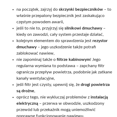
na początek, zajrzyj do
skrzynki bezpieczników
– to
właśnie przepalony bezpiecznik jest zaskakująco
częstym powodem awarii,
jeśli to nie to, przyjrzyj się
silnikowi dmuchawy
–
kiedy on zawodzi, cały system przestaje działać,
kolejnym elementem do sprawdzenia jest
rezystor
dmuchawy
– jego uszkodzenie także potrafi
zablokować nawiew,
nie zapominaj także o
filtrze kabinowym
! Jego
regularna wymiana to podstawa – zapchany filtr
ogranicza przepływ powietrza, podobnie jak zatkane
kanały wentylacyjne,
jeśli filtr jest czysty, upewnij się, że
drogi powietrza
są drożne
,
oprócz tego, nie wykluczaj problemów z
instalacją
elektryczną
– przerwa w obwodzie, uszkodzony
przewód lub przekaźnik mogą uniemożliwić
poprawne funkcjonowanie nawiewu.