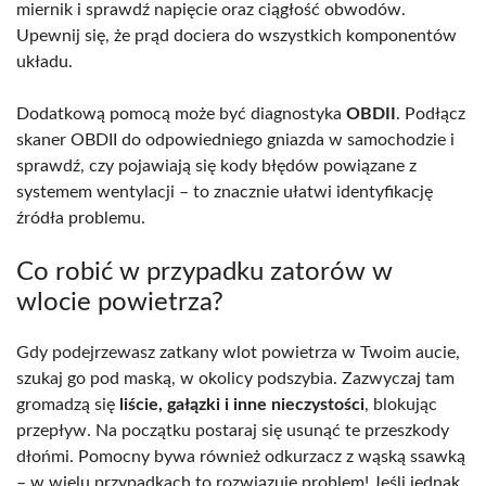
miernik i sprawdź napięcie oraz ciągłość obwodów.
Upewnij się, że prąd dociera do wszystkich komponentów
układu.
Dodatkową pomocą może być diagnostyka
OBDII
. Podłącz
skaner OBDII do odpowiedniego gniazda w samochodzie i
sprawdź, czy pojawiają się kody błędów powiązane z
systemem wentylacji – to znacznie ułatwi identyfikację
źródła problemu.
Co robić w przypadku zatorów w
wlocie powietrza?
Gdy podejrzewasz zatkany wlot powietrza w Twoim aucie,
szukaj go pod maską, w okolicy podszybia. Zazwyczaj tam
gromadzą się
liście, gałązki i inne nieczystości
, blokując
przepływ. Na początku postaraj się usunąć te przeszkody
dłońmi. Pomocny bywa również odkurzacz z wąską ssawką
– w wielu przypadkach to rozwiązuje problem! Jeśli jednak