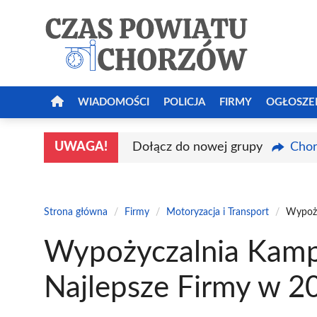
Przejdź
do
treści
WIADOMOŚCI
POLICJA
FIRMY
OGŁOSZE
UWAGA!
Dołącz do nowej grupy
Chor
Strona główna
/
Firmy
/
Motoryzacja i Transport
/
Wypoży
Wypożyczalnia Kam
Najlepsze Firmy w 2