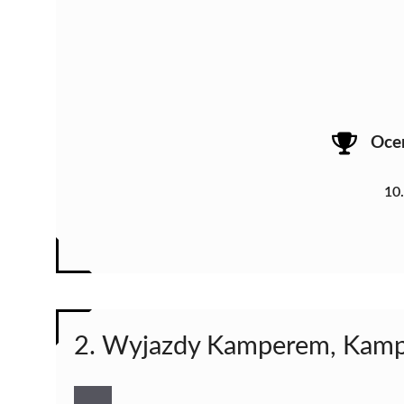
Oce
10
2. Wyjazdy Kamperem, Kamp