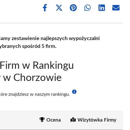
Share
Share
Share
Share
Share
Share
on
on
on
on
on
on
Facebook
X
Pinterest
WhatsApp
LinkedIn
Email
(Twitter)
amy zestawienie najlepszych wypożyczalni
branych spośród 5 firm.
 Firm w Rankingu
 w Chorzowie
które znajdziesz w naszym rankingu.
Ocena
Wizytówka Firmy