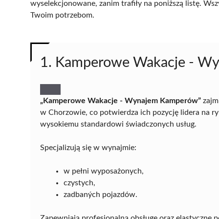
wyselekcjonowane, zanim trafiły na poniższą listę. Wsz
Twoim potrzebom.
1. Kamperowe Wakacje - W
„Kamperowe Wakacje - Wynajem Kamperów”
zajm
w Chorzowie, co potwierdza ich pozycję lidera na ryn
wysokiemu standardowi świadczonych usług.
Specjalizują się w wynajmie:
w pełni wyposażonych,
czystych,
zadbaných pojazdów.
Zapewniają profesjonalną obsługę oraz elastyczne p